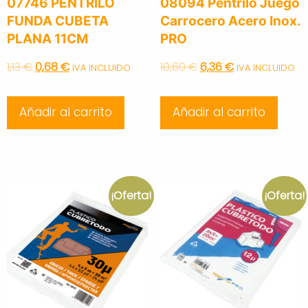
07746 PENTRILO
08094 Pentrilo Juego
FUNDA CUBETA
Carrocero Acero Inox.
PLANA 11CM
PRO
Original
Current
Original
Current
1,13
€
0,68
€
10,60
€
6,36
€
IVA INCLUIDO
IVA INCLUIDO
price
price
price
price
Añadir al carrito
Añadir al carrito
was:
is:
was:
is:
1,13 €.
0,68 €.
10,60 €.
6,36 €.
¡Oferta!
¡Oferta!