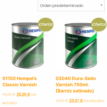
¡Oferta!
¡Oferta!
01150 Hempel’s
02040 Dura-Satin
Classic Varnish
Varnish 750ml.
(Barniz satinado)
Original
Current
45,01
€
28,36
€
IVA
Original
Current
40,21
€
25,37
€
IVA INCLUIDO
price
price
INCLUIDO