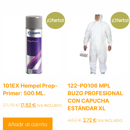
¡Oferta!
¡Oferta!
101EX Hempel Prop-
122-PO106 MPL
Primer: 500 ML.
BUZO PROFESIONAL
CON CAPUCHA
Original
Current
27,76
€
17,53
€
IVA INCLUIDO
ESTÁNDAR XL
price
price
Original
Current
4,62
€
2,72
€
IVA INCLUIDO
Añadir al carrito
was:
is: