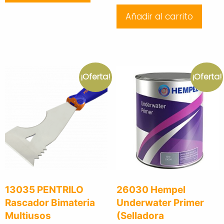
price
price
27,76 €.
17,53 €.
Añadir al carrito
was:
is:
4,62 €.
2,72 €.
¡Oferta!
¡Oferta!
13035 PENTRILO
26030 Hempel
Rascador Bimateria
Underwater Primer
Multiusos
(Selladora