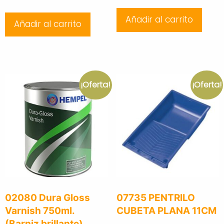
price
price
was:
is:
Añadir al carrito
was:
is:
Añadir al carrito
45,01 €.
28,36 €.
40,21 €.
25,37 €.
¡Oferta!
¡Oferta!
02080 Dura Gloss
07735 PENTRILO
Varnish 750ml.
CUBETA PLANA 11CM
(Barniz brillante)