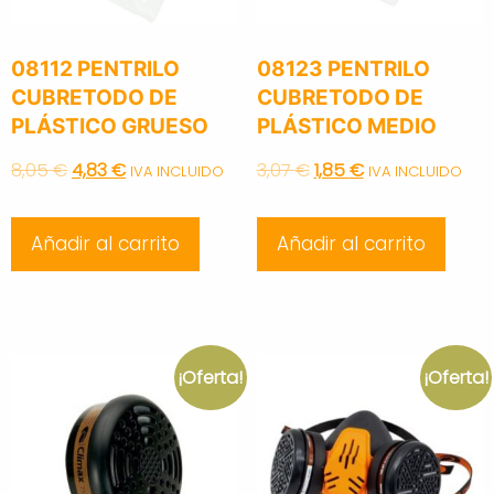
08112 PENTRILO
08123 PENTRILO
CUBRETODO DE
CUBRETODO DE
PLÁSTICO GRUESO
PLÁSTICO MEDIO
Original
Current
Original
Current
8,05
€
4,83
€
3,07
€
1,85
€
IVA INCLUIDO
IVA INCLUIDO
price
price
price
price
Añadir al carrito
Añadir al carrito
was:
is:
was:
is:
8,05 €.
4,83 €.
3,07 €.
1,85 €.
¡Oferta!
¡Oferta!