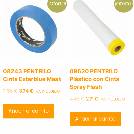
¡Oferta!
¡Oferta!
08243 PENTRILO
09620 PENTRILO
Cinta Exterblue Mask
Plástico con Cinta
Spray Flash
Original
Current
7,56
€
3,74
€
IVA INCLUIDO
Original
Current
4,48
€
2,71
€
IVA INCLUIDO
price
price
price
price
Añadir al carrito
was:
is:
Añadir al carrito
was:
is:
7,56 €.
3,74 €.
4,48 €.
2,71 €.