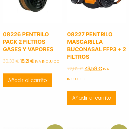
08226 PENTRILO
08227 PENTRILO
PACK 2 FILTROS
MASCARILLA
GASES Y VAPORES
BUCONASAL FFP3 + 2
FILTROS
Original
Current
30,33
€
18,21
€
IVA INCLUIDO
Original
Current
72,62
€
43,58
€
IVA
price
price
price
price
INCLUIDO
Añadir al carrito
was:
is:
was:
is:
30,33 €.
18,21 €.
Añadir al carrito
72,62 €.
43,58 €.