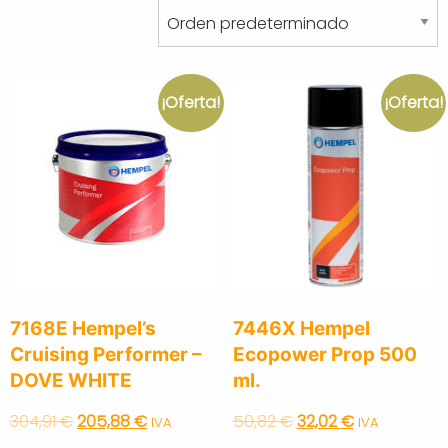
¡Oferta!
¡Oferta!
7168E Hempel’s
7446X Hempel
Cruising Performer –
Ecopower Prop 500
DOVE WHITE
ml.
Original
Current
Original
Current
304,91
€
205,88
€
50,82
€
32,02
€
IVA
IVA