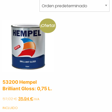
¡Oferta!
53200 Hempel
Brilliant Gloss: 0,75 L.
Original
Current
57,02
€
35,94
€
IVA
price
price
INCLUIDO