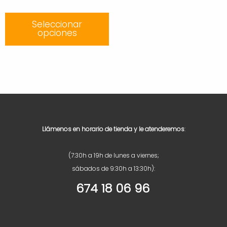
was:
is:
Seleccionar
57,02 €.
35,94 €.
opciones
Llámenos en horario de tienda y le atenderemos
:
(7:30h a 19h de lunes a viernes;
sábados de 9:30h a 13:30h):
674 18 06 96