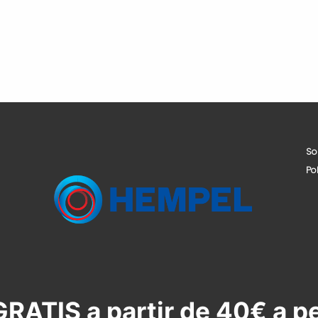
So
Po
RATIS a partir de 40€ a p