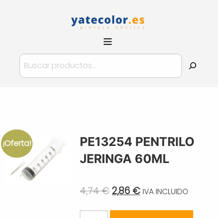
Pinturas
YateColor.es
Buscar
PE13254 PENTRILO
¡Oferta!
JERINGA 60ML
Original
Current
4,74
€
2,86
€
IVA INCLUIDO
price
price
PE13254