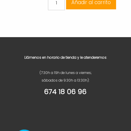
Añadir al carrito
was:
is:
PENTRILO
JERINGA
4,74 €.
2,86 €.
60ML
cantidad
Llámenos en horario de tienda y le atenderemos
:
(7:30h a 19h de lunes a viernes;
sábados de 9:30h a 13:30h):
674 18 06 96