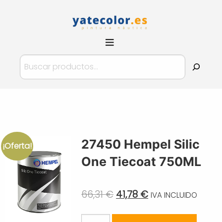
Pinturas
YateColor.es
Buscar
27450 Hempel Silic
¡Oferta!
One Tiecoat 750ML
Original
Current
66,31
€
41,78
€
IVA INCLUIDO
price
price
27450