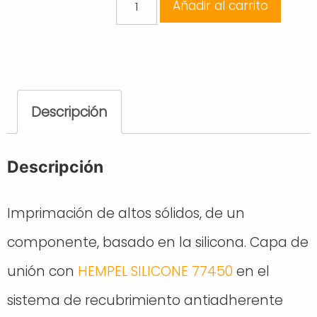
Añadir al carrito
was:
is:
Hempel
Silic
66,31 €.
41,78 €.
One
Tiecoat
750ML
Descripción
cantidad
Descripción
Imprimación de altos sólidos, de un
componente, basado en la silicona. Capa de
unión con
HEMPEL SILICONE 77450
en el
sistema de recubrimiento antiadherente